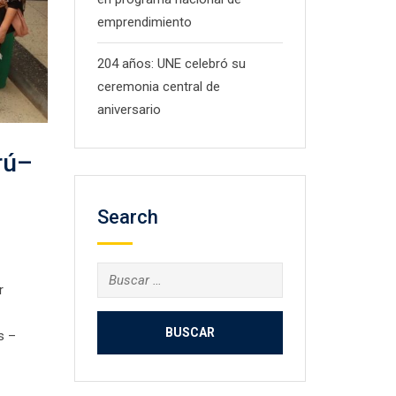
emprendimiento
204 años: UNE celebró su
ceremonia central de
aniversario
rú–
Search
Buscar:
r
s –