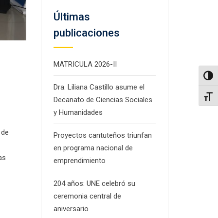
Últimas
publicaciones
MATRICULA 2026-II
Altern
Dra. Liliana Castillo asume el
Alter
Decanato de Ciencias Sociales
y Humanidades
 de
Proyectos cantuteños triunfan
en programa nacional de
as
emprendimiento
204 años: UNE celebró su
ceremonia central de
aniversario