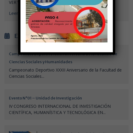
VER VIDEO
Leer más
Eventos
Campeonato Deportivo XXXII Aniversario de la Facultad de
Ciencias Sociales y Humanidades
Campeonato Deportivo XXXII Aniversario de la Facultad de
Ciencias Sociales...
Evento N°01 – Unidad de Investigación
IV CONGRESO INTERNACIONAL DE INVESTIGACIÓN
CIENTÍFICA, HUMANÍSTICA Y TECNOLÓGICA EN...