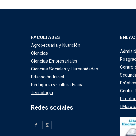
FACULTADES
ENLAC
Agropecuaria y Nutrición
Admisi
Ciencias
Posgra
Ciencias Empresariales
Centro 
Ciencias Sociales y Humanidades
Segunda
Educación Inicial
Práctic
Pedagogía y Cultura Física
Centro P
Tecnología
Director
Redes sociales
I Marató
TikTok