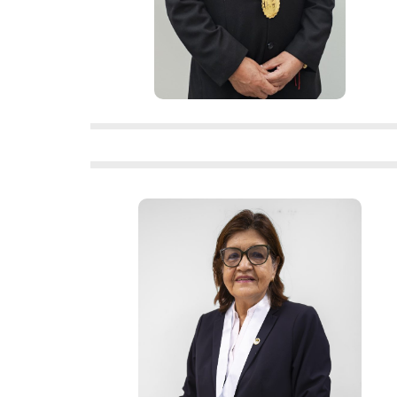
rectorado@une.edu.pe
313-3700 – Anexo
Dra. Ligia Isaida
Rosaura
Gutiérrez Deza
Decana Facultad de Agropecuaria y
Nutrición
fan@une.edu.pe