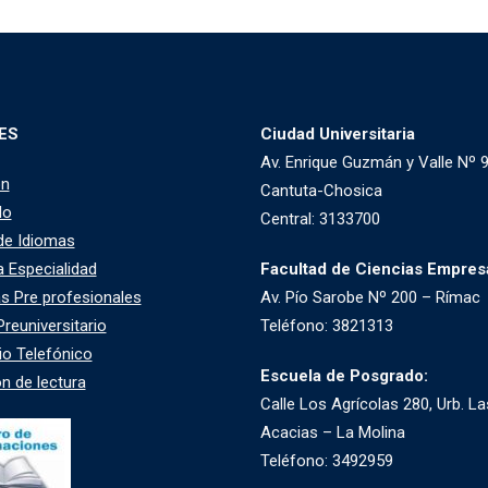
ES
Ciudad Universitaria
Av. Enrique Guzmán y Valle Nº 9
ón
Cantuta-Chosica
do
Central: 3133700
de Idiomas
 Especialidad
Facultad de Ciencias Empresa
as Pre profesionales
Av. Pío Sarobe Nº 200 – Rímac
reuniversitario
Teléfono: 3821313
io Telefónico
Escuela de Posgrado:
n de lectura
Calle Los Agrícolas 280, Urb. La
Acacias – La Molina
Teléfono: 3492959