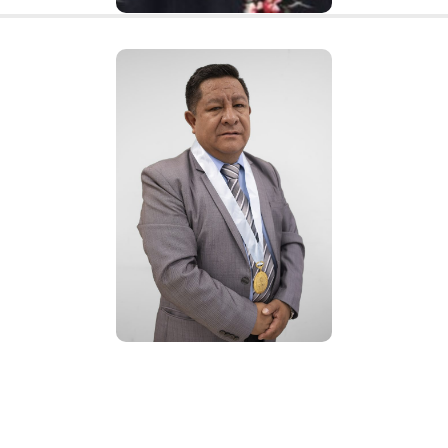
Dr. Daniel
Ramón
Chirinos
Armas
Decano Facultad de Tecnología
fatec@une.edu.pe
313-3700 – Anexo
4500 – 4510