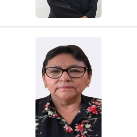
4000 – 4010
Dra. Consuelo
Nora
Casimiro
Urcos
Decana Facultad de Educación
Inicial
finicial@une.edu.pe
313-3700 – Anexo
4300 – 4310