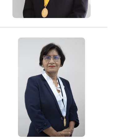
4610
Dra. Laura
Antonieta
Ramos
Chávez
Decana Facultad de Pedagogía y
Cultura Física
pedagogia@une.edu.pe
313-3700 – Anexo
4200 – 4210