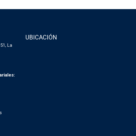
UBICACIÓN
51, La
riales:
s