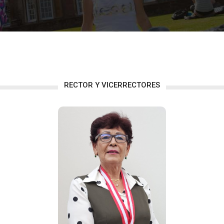
RECTOR Y VICERRECTORES
DRA. VIRGINIA
GABRIELA RUIZ
PALLADINI
Vicerrectora Académica
Resolución Nº 1437
-2026-R-UNE