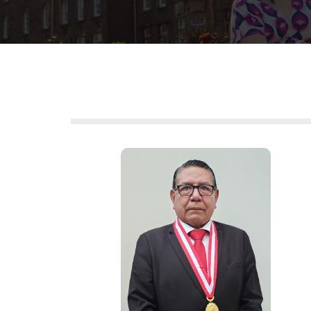
DR. TITO
DOROTEO
ACOSTA CASTRO
Rector
Resolución Nº 1436
-2026-R-UNE