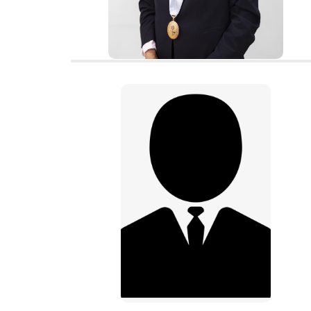
313-3700 – Anexo 4400 –
4410
Dra. Liliana
Isabel
Castillo Vento
Decana Facultad de Ciencias
Sociales y Humanidades
humanidades@une.edu.pe
313-3700 – Anexo
4100