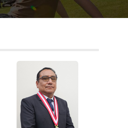
DR. RICHARD
SANTIAGO
QUIVIO CUNO
Vicerrector de Investigación
Resolución Nº 1438
-2026-R-UNE