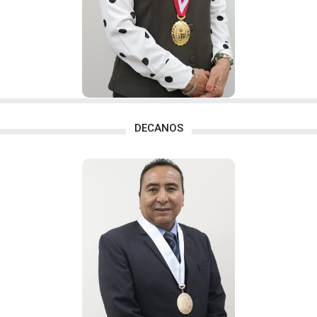
vice-academico@une.edu.pe
313-3700 – Anexo
3010
DECANOS
Dr. Lolo José
Caballero
Cifuentes
Decano de Facultad de Ciencias
ciencias@une.edu.pe
313-3700 – Anexo