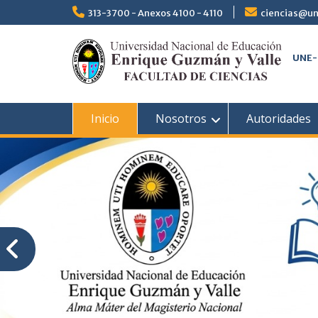
313-3700 - Anexos 4100 - 4110
ciencias@un
UNE-
Inicio
Nosotros
Autoridades