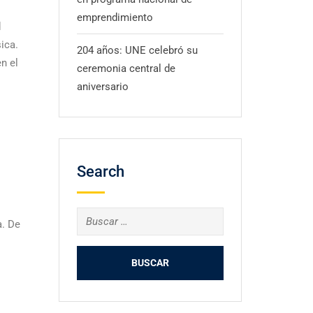
emprendimiento
d
sica.
204 años: UNE celebró su
n el
ceremonia central de
aniversario
Search
a. De