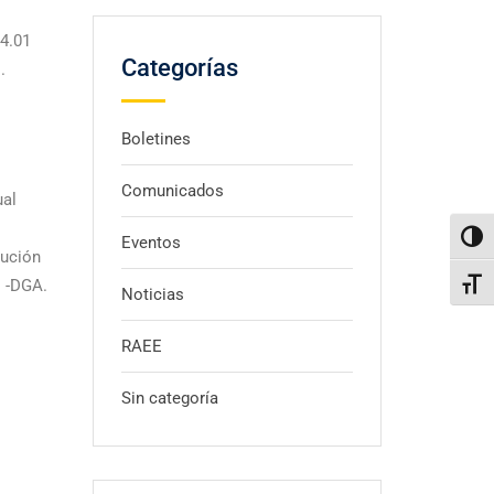
54.01
Categorías
.
Boletines
Comunicados
ual
Altern
Eventos
lución
o -DGA.
Alter
Noticias
RAEE
Sin categoría