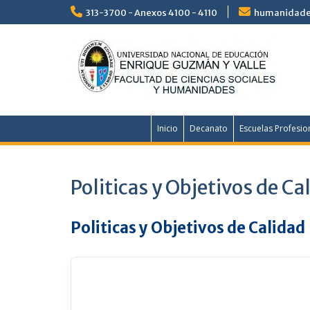
Saltar
313-3700 - Anexos 4100 - 4110
humanidade
al
contenido
Inicio
Decanato
Escuelas Profesio
Politicas y Objetivos de Ca
Politicas y Objetivos de Calidad