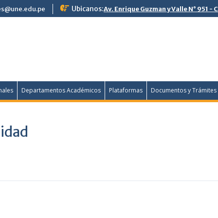
Ubicanos:
s@une.edu.pe
Av. Enrique Guzman y Valle N° 951 - 
nales
Departamentos Académicos
Plataformas
Documentos y Trámites
lidad