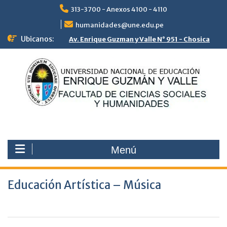
Saltar
313-3700 - Anexos 4100 - 4110
al
contenido
humanidades@une.edu.pe
Ubicanos:
Av. Enrique Guzman y Valle N° 951 - Chosica
Menú
Educación Artística – Música