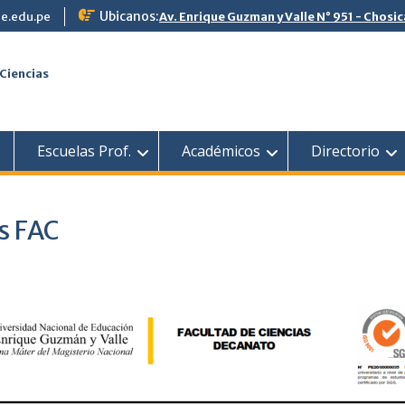
Ubicanos:
e.edu.pe
Av. Enrique Guzman y Valle N° 951 - Chosic
Ciencias
Escuelas Prof.
Académicos
Directorio
s FAC