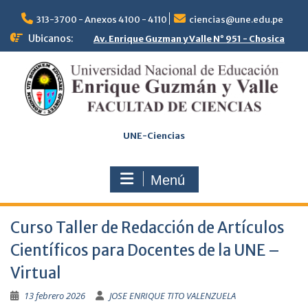
Saltar
al
313-3700 - Anexos 4100 - 4110
ciencias@une.edu.pe
contenido
Ubicanos:
Av. Enrique Guzman y Valle N° 951 - Chosica
UNE-Ciencias
Menú
Curso Taller de Redacción de Artículos
Científicos para Docentes de la UNE –
Virtual
13 febrero 2026
JOSE ENRIQUE TITO VALENZUELA