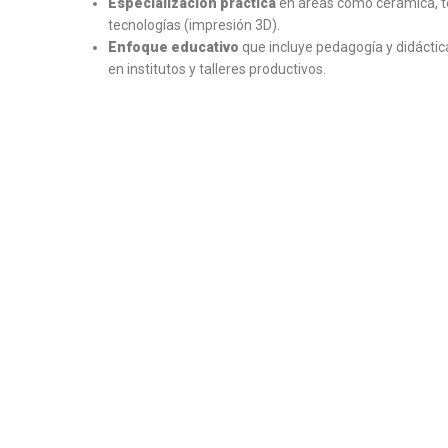
Especialización práctica
en áreas como cerámica, te
tecnologías (impresión 3D).
Enfoque educativo
que incluye pedagogía y didáctica
en institutos y talleres productivos.