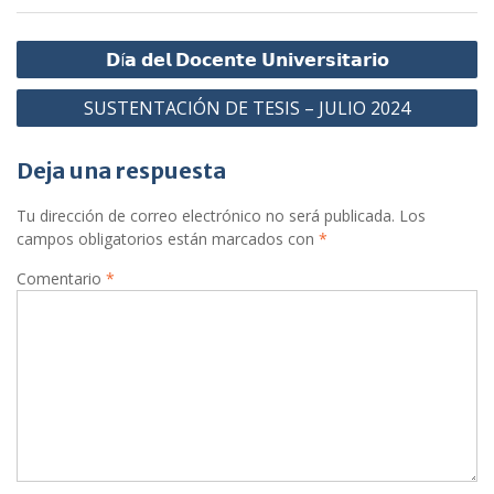
𝗗í𝗮 𝗱𝗲𝗹 𝗗𝗼𝗰𝗲𝗻𝘁𝗲 𝗨𝗻𝗶𝘃𝗲𝗿𝘀𝗶𝘁𝗮𝗿𝗶𝗼
SUSTENTACIÓN DE TESIS – JULIO 2024
Deja una respuesta
Tu dirección de correo electrónico no será publicada.
Los
campos obligatorios están marcados con
*
Comentario
*