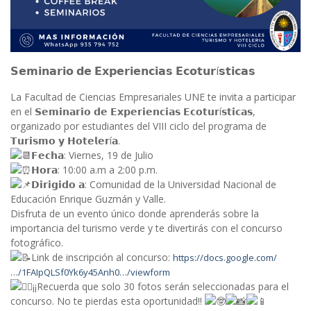
𝗦𝗲𝗺𝗶𝗻𝗮𝗿𝗶𝗼 𝗱𝗲 𝗘𝘅𝗽𝗲𝗿𝗶𝗲𝗻𝗰𝗶𝗮𝘀 𝗘𝗰𝗼𝘁𝘂𝗿í𝘀𝘁𝗶𝗰𝗮𝘀
La Facultad de Ciencias Empresariales UNE te invita a participar
en el 𝗦𝗲𝗺𝗶𝗻𝗮𝗿𝗶𝗼 𝗱𝗲 𝗘𝘅𝗽𝗲𝗿𝗶𝗲𝗻𝗰𝗶𝗮𝘀 𝗘𝗰𝗼𝘁𝘂𝗿í𝘀𝘁𝗶𝗰𝗮𝘀,
organizado por estudiantes del VIII ciclo del programa de
𝗧𝘂𝗿𝗶𝘀𝗺𝗼 𝘆 𝗛𝗼𝘁𝗲𝗹𝗲𝗿í𝗮.
𝗙𝗲𝗰𝗵𝗮: Viernes, 19 de Julio
𝗛𝗼𝗿𝗮: 10:00 a.m a 2:00 p.m.
𝗗𝗶𝗿𝗶𝗴𝗶𝗱𝗼 𝗮: Comunidad de la Universidad Nacional de
Educación Enrique Guzmán y Valle.
Disfruta de un evento único donde aprenderás sobre la
importancia del turismo verde y te divertirás con el concurso
fotográfico.
Link de inscripción al concurso:
https://docs.google.com/
…/1FAIpQLSf0Yk6y45Anh0…/viewform
¡¡Recuerda que solo 30 fotos serán seleccionadas para el
concurso. No te pierdas esta oportunidad!!