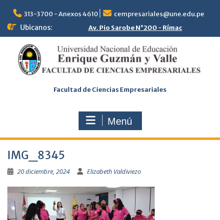
Saltar
al
313-3700 - Anexos 4610
cempresariales@une.edu.pe
contenido
Ubicanos:
Av. Pio Sarobe N°200 - Rímac
Facultad de Ciencias Empresariales
Menú
IMG_8345
20 diciembre, 2024
Elizabeth Valdiviezo