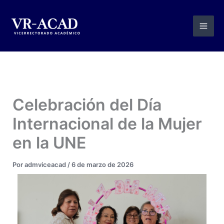
Ir
al
contenido
Celebración del Día
Internacional de la Mujer
en la UNE
Por
admviceacad
/
6 de marzo de 2026