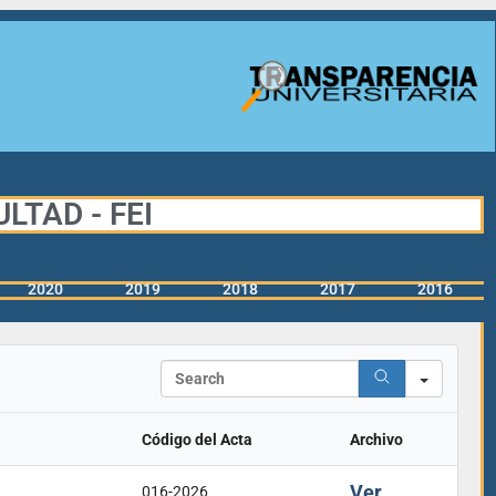
LTAD - FEI
2020
2019
2018
2017
2016
Search
Código del Acta
Archivo
Ver
016-2026