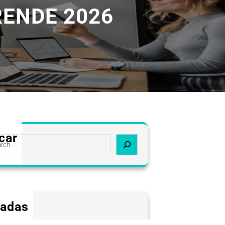
RENDE 2026
car
radas