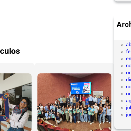
Arc
ju
m
ab
ículos
fe
e
n
o
d
n
o
a
ju
ju