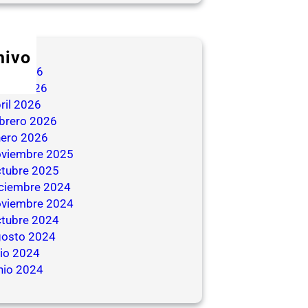
hivo
nio 2026
ayo 2026
ril 2026
brero 2026
nero 2026
oviembre 2025
ctubre 2025
iciembre 2024
oviembre 2024
ctubre 2024
gosto 2024
lio 2024
nio 2024