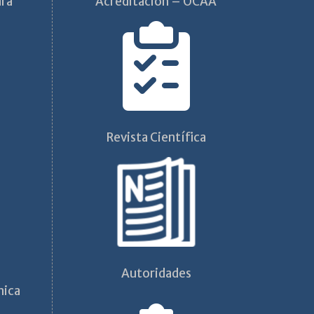
ara
Acreditación – OCAA
Revista Científica
Autoridades
mica