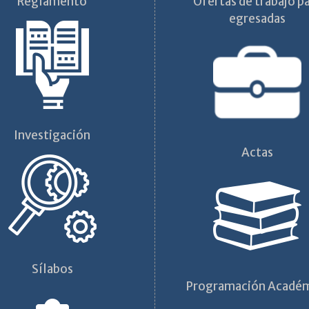
Reglamento
Ofertas de trabajo p
egresadas
Investigación
Actas
Sílabos
Programación Acadé