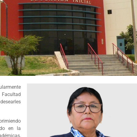
cularmente
a Facultad
desearles
primiendo
ado en la
adémicas,