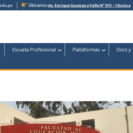
Ubicanos:
.edu.pe
Av. Enrique Guzman y Valle N° 951 - Chosica
Escuela Profesional
Plataformas
Docs y