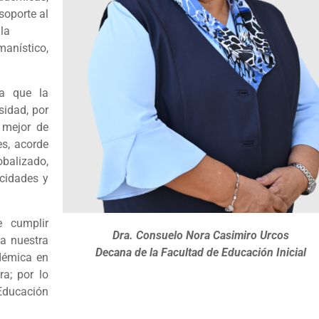
soporte al
ciendo la
anístico,
ra que la
sidad, por
o mejor de
es, acorde
alizado,
cidades y
e cumplir
Dra. Consuelo Nora Casimiro Urcos
 a nuestra
Decana de la Facultad de Educación Inicial
adémica en
ra; por lo
 Educación