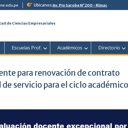
Ubicanos:
ne.edu.pe
Av. Pio Sarobe N°200 - Rímac
tad de Ciencias Empresariales
Escuelas Prof.
Académicos
Directorio
ente para renovación de contrato
 de servicio para el ciclo académic