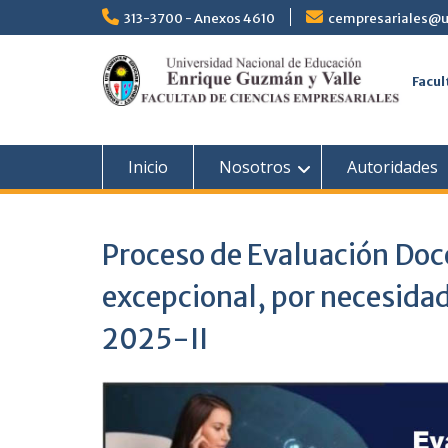
313-3700 - Anexos 4610
cempresariales@u
Facul
Inicio
Nosotros
Autoridades
Proceso de Evaluación Doc
excepcional, por necesidad
2025-II