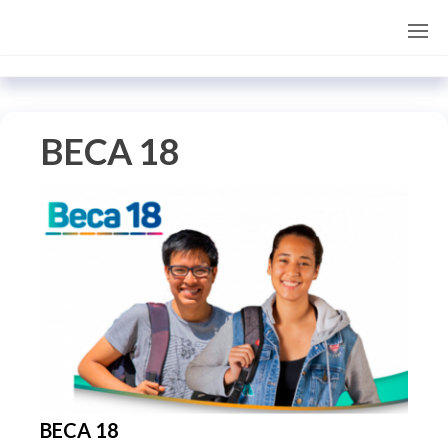
Saltar
al
contenido
BECA 18
BECA 18