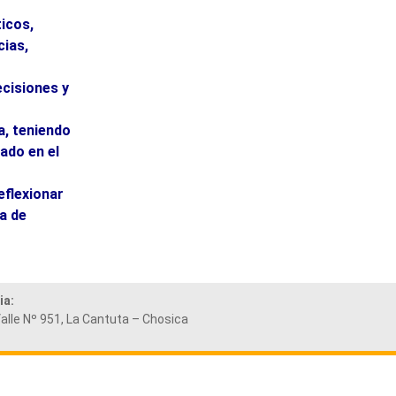
ticos,
cias,
ecisiones y
a, teniendo
sado en el
eflexionar
a de
ia:
alle Nº 951, La Cantuta – Chosica