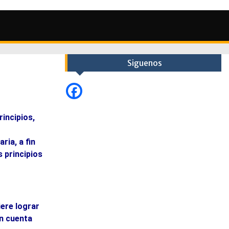
Siguenos
incipios,
ria, a fin
s principios
ere lograr
en cuenta