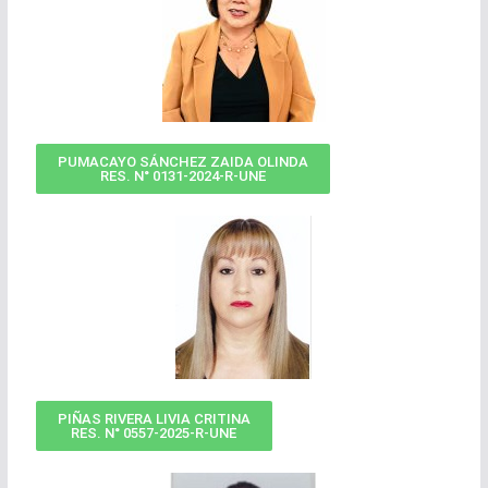
PUMACAYO SÁNCHEZ ZAIDA OLINDA
RES. N° 0131-2024-R-UNE
PIÑAS RIVERA LIVIA CRITINA
RES. N° 0557-2025-R-UNE