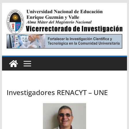
Investigadores RENACYT – UNE