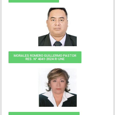
MORALES ROMERO GUILLERMO PASTOR
RES. N° 4041-2024-R-UNE