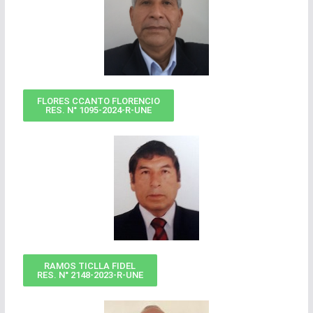
FLORES CCANTO FLORENCIO
RES. N° 1095-2024-R-UNE
RAMOS TICLLA FIDEL
RES. N° 2148-2023-R-UNE