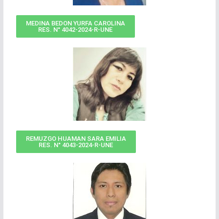
MEDINA BEDON YURFA CAROLINA
RES. N° 4042-2024-R-UNE
REMUZGO HUAMAN SARA EMILIA
RES. N° 4043-2024-R-UNE