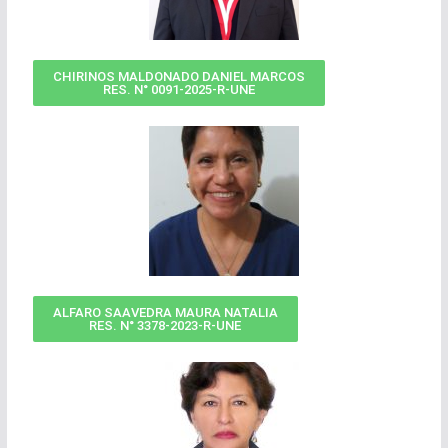
CHIRINOS MALDONADO DANIEL MARCOS
RES. N° 0091-2025-R-UNE
ALFARO SAAVEDRA MAURA NATALIA
RES. N° 3378-2023-R-UNE