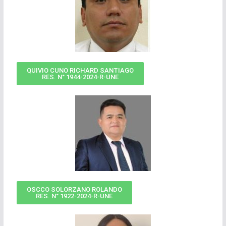
QUIVIO CUNO RICHARD SANTIAGO
RES. N° 1944-2024-R-UNE
OSCCO SOLORZANO ROLANDO
RES. N° 1922-2024-R-UNE