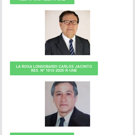
LA ROSA LONGOBARDI CARLOS JACINTO
RES. N° 1013-2025-R-UNE