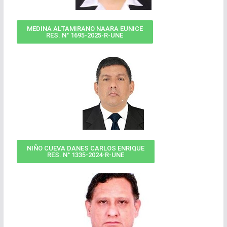
MEDINA ALTAMIRANO NAARA EUNICE
RES. N° 1695-2025-R-UNE
NIÑO CUEVA DANES CARLOS ENRIQUE
RES. N° 1335-2024-R-UNE