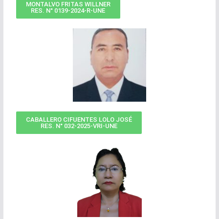
MONTALVO FRITAS WILLNER
RES. N° 0139-2024-R-UNE
CABALLERO CIFUENTES LOLO JOSÉ
RES. N° 032-2025-VRI-UNE