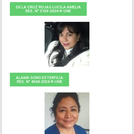
DE LA CRUZ ROJAS LUCILA AMELIA
RES. N° 3169-2024-R-UNE
ALAMA SONO ESTERFILIA
RES. N° 4044-2024-R-UNE