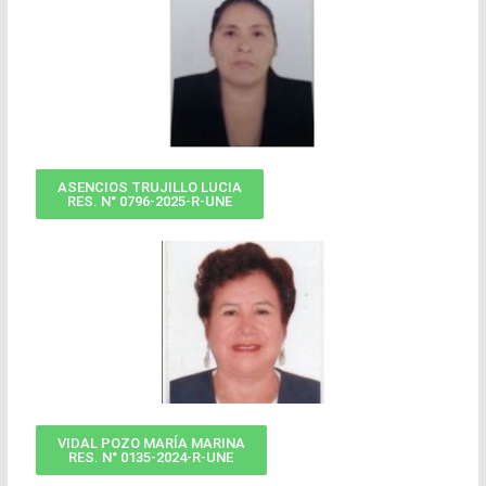
ASENCIOS TRUJILLO LUCIA
RES. N° 0796-2025-R-UNE
VIDAL POZO MARÍA MARINA
RES. N° 0135-2024-R-UNE