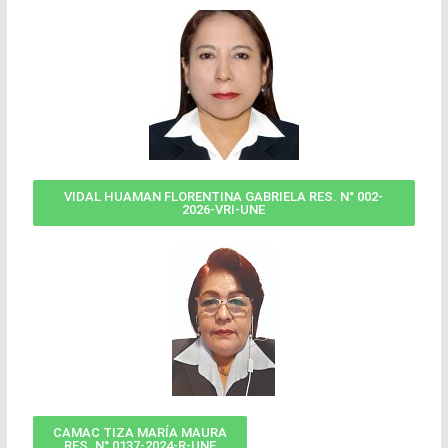
VIDAL HUAMAN FLORENTINA GABRIELA RES. N° 002-
2026-VRI-UNE
CAMAC TIZA MARÍA MAURA
RES. N° 0137-2024-R-UNE