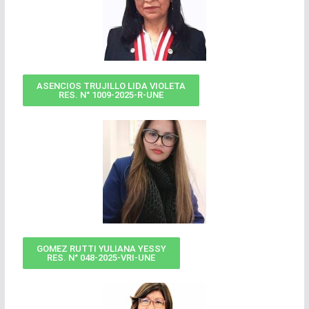
ASENCIOS TRUJILLO LIDA VIOLETA
RES. N° 1009-2025-R-UNE
GOMEZ RUTTI YULIANA YESSY
RES. N° 048-2025-VRI-UNE