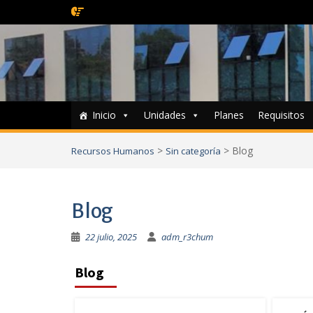
Inicio
Unidades
Planes
Requisitos
>
>
Blog
Recursos Humanos
Sin categoría
Blog
22 julio, 2025
adm_r3chum
Blog