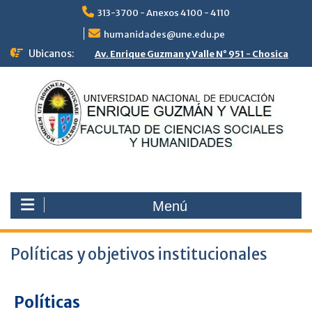
Saltar
313-3700 - Anexos 4100 - 4110
al
contenido
humanidades@une.edu.pe
Ubicanos:
Av. Enrique Guzman y Valle N° 951 - Chosica
Menú
Políticas y objetivos institucionales
Políticas