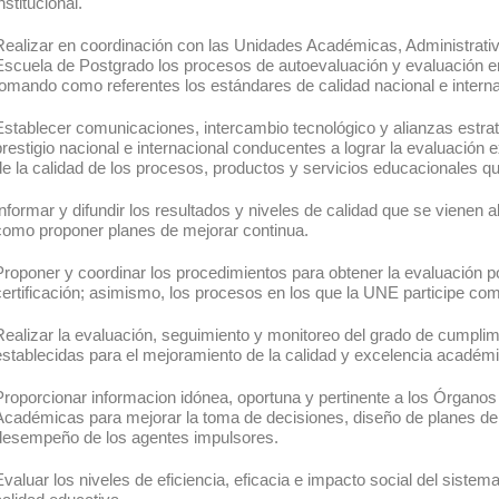
institucional.
Realizar en coordinación con las Unidades Académicas, Administrativ
Escuela de Postgrado los procesos de autoevaluación y evaluación e
tomando como referentes los estándares de calidad nacional e interna
Establecer comunicaciones, intercambio tecnológico y alianzas estrat
prestigio nacional e internacional conducentes a lograr la evaluación e
de la calidad de los procesos, productos y servicios educacionales que
Informar y difundir los resultados y niveles de calidad que se vienen a
como proponer planes de mejorar continua.
Proponer y coordinar los procedimientos para obtener la evaluación po
certificación; asimismo, los procesos en los que la UNE participe com
Realizar la evaluación, seguimiento y monitoreo del grado de cumplimi
establecidas para el mejoramiento de la calidad y excelencia académ
Proporcionar informacion idónea, oportuna y pertinente a los Órgano
Académicas para mejorar la toma de decisiones, diseño de planes de 
desempeño de los agentes impulsores.
Evaluar los niveles de eficiencia, eficacia e impacto social del sistema