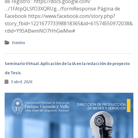
de registro : https://docs.google.com/
…/1FAIpQLSfO3XQRUg…/formResponse Página de
Facebook https://www.facebook.com/story.php?
story_fbid=122167773398818365&id=61574550972038&
rdid=Y9SABwmNO7HhGwMw#
Eventos
Seminario Virtual. Aplicación de la IA en la redacción de proyecto
de Tesis
5 abril, 2026